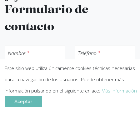
Formulario de
contacto
Nombre
*
Teléfono
*
Este sitio web utiliza únicamente cookies técnicas necesarias
Oficina más cercana de
Email
*
Fundación
*
para la navegación de los usuarios. Puede obtener más
información pulsando en el siguiente enlace:
Más información
Mensaje
*
Aceptar
Información básica sobre el tratamiento de datos