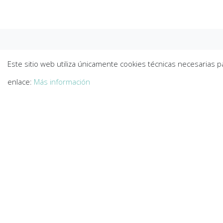
¿Alguna duda?
Este sitio web utiliza únicamente cookies técnicas necesarias 
Formulario de contacto
enlace:
Más información
Nombre
*
Email
*
Mensaje
*