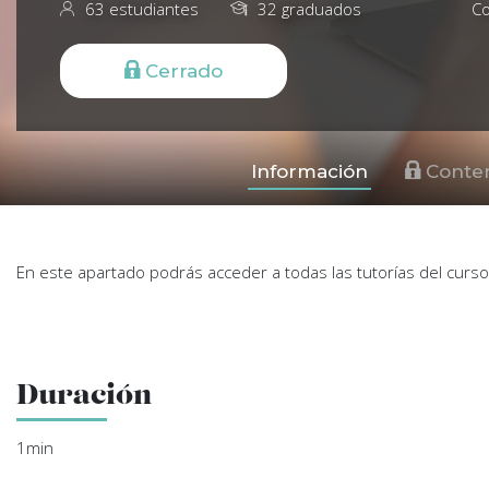
63
estudiantes
32
graduados
Co
Cerrado
Información
Conte
En este apartado podrás acceder a todas las tutorías del curso
Duración
1min