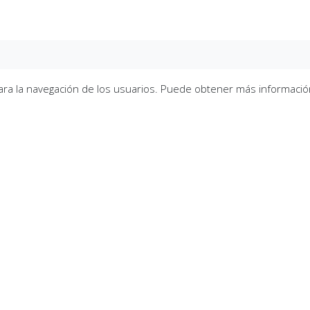
para la navegación de los usuarios. Puede obtener más informació
Teléfono
*
Oficina más cercana de Fundación
*