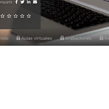
mpartir
nido
Aulas virtuales
Grabaciones
Re