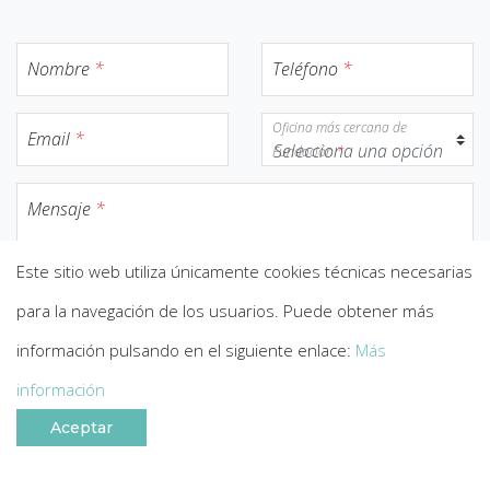
Nombre
*
Teléfono
*
Oficina más cercana de
Email
*
Fundación
*
Mensaje
*
Este sitio web utiliza únicamente cookies técnicas necesarias
para la navegación de los usuarios. Puede obtener más
información pulsando en el siguiente enlace:
Más
Información básica sobre el tratamiento de datos
información
personales
Aceptar
Consiento el tratamiento de mis datos según lo indicado