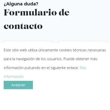
¿Alguna duda?
Formulario de
contacto
Nombre
*
Teléfono
*
Este sitio web utiliza únicamente cookies técnicas necesarias
para la navegación de los usuarios. Puede obtener más
Oficina más cercana de
Email
*
Fundación
*
información pulsando en el siguiente enlace:
Más
información
Mensaje
*
Aceptar