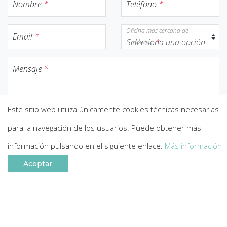
Nombre
*
Teléfono
*
Oficina más cercana de
Email
*
Fundación
*
Mensaje
*
Este sitio web utiliza únicamente cookies técnicas necesarias
para la navegación de los usuarios. Puede obtener más
Información básica sobre el tratamiento de datos
información pulsando en el siguiente enlace:
Más información
personales
Aceptar
Consiento el tratamiento de mis datos según lo indicado
anteriormente.
He leído y acepto la
Política de Privacidad
.