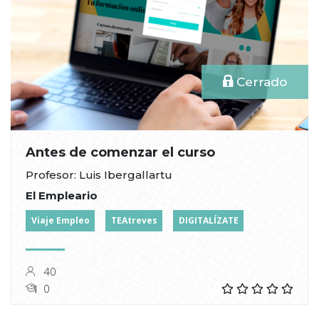
Cerrado
Antes de comenzar el curso
Profesor: Luis Ibergallartu
El Empleario
Viaje Empleo
TEAtreves
DIGITALÍZATE
40
0